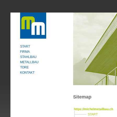
START
FIRMA
STAHLBAU
METALLBAU
TORE
KONTAKT
Sitemap
https://michelmetallbau.ch
START