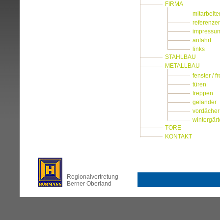
FIRMA
mitarbeite
referenze
impressu
anfahrt
links
STAHLBAU
METALLBAU
fenster / f
türen
treppen
geländer
vordächer
wintergär
TORE
KONTAKT
Regionalvertretung
Berner Oberland